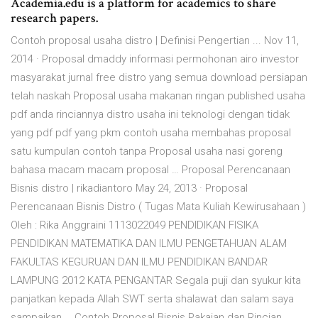
Academia.edu is a platform for academics to share
research papers.
Contoh proposal usaha distro | Definisi Pengertian ... Nov 11,
2014 · Proposal dmaddy informasi permohonan airo investor
masyarakat jurnal free distro yang semua download persiapan
telah naskah Proposal usaha makanan ringan published usaha
pdf anda rinciannya distro usaha ini teknologi dengan tidak
yang pdf pdf yang pkm contoh usaha membahas proposal
satu kumpulan contoh tanpa Proposal usaha nasi goreng
bahasa macam macam proposal … Proposal Perencanaan
Bisnis distro | rikadiantoro May 24, 2013 · Proposal
Perencanaan Bisnis Distro ( Tugas Mata Kuliah Kewirusahaan )
Oleh : Rika Anggraini 1113022049 PENDIDIKAN FISIKA
PENDIDIKAN MATEMATIKA DAN ILMU PENGETAHUAN ALAM
FAKULTAS KEGURUAN DAN ILMU PENDIDIKAN BANDAR
LAMPUNG 2012 KATA PENGANTAR Segala puji dan syukur kita
panjatkan kepada Allah SWT serta shalawat dan salam saya
sampaikan … Contoh Proposal Bisnis Pakaian dan Rincian