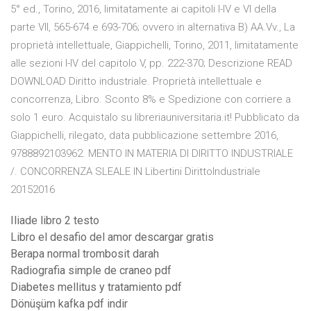
5° ed., Torino, 2016, limitatamente ai capitoli I-IV e VI della
parte VII, 565-674 e 693-706; ovvero in alternativa B) AA.Vv., La
proprietà intellettuale, Giappichelli, Torino, 2011, limitatamente
alle sezioni I-IV del capitolo V, pp. 222-370; Descrizione READ
DOWNLOAD Diritto industriale. Proprietà intellettuale e
concorrenza, Libro. Sconto 8% e Spedizione con corriere a
solo 1 euro. Acquistalo su libreriauniversitaria.it! Pubblicato da
Giappichelli, rilegato, data pubblicazione settembre 2016,
9788892103962. MENTO IN MATERIA DI DIRITTO INDUSTRIALE
/. CONCORRENZA SLEALE IN Libertini DirittoIndustriale
20152016
Iliade libro 2 testo
Libro el desafio del amor descargar gratis
Berapa normal trombosit darah
Radiografia simple de craneo pdf
Diabetes mellitus y tratamiento pdf
Dönüşüm kafka pdf indir