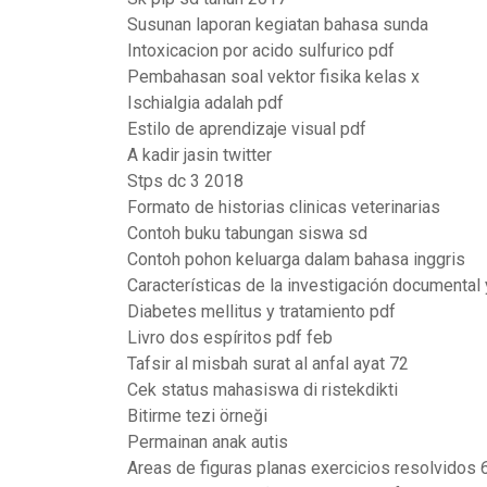
Susunan laporan kegiatan bahasa sunda
Intoxicacion por acido sulfurico pdf
Pembahasan soal vektor fisika kelas x
Ischialgia adalah pdf
Estilo de aprendizaje visual pdf
A kadir jasin twitter
Stps dc 3 2018
Formato de historias clinicas veterinarias
Contoh buku tabungan siswa sd
Contoh pohon keluarga dalam bahasa inggris
Características de la investigación documental
Diabetes mellitus y tratamiento pdf
Livro dos espíritos pdf feb
Tafsir al misbah surat al anfal ayat 72
Cek status mahasiswa di ristekdikti
Bitirme tezi örneği
Permainan anak autis
Areas de figuras planas exercicios resolvidos 