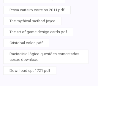
Prova carteiro correios 2011 pdf
The mythical method joyce
The art of game design cards pdf
Cristobal colon pdf
Raciocínio lógico questões comentadas
cespe download
Download spt 1721 pdf