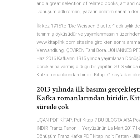
and a great selection of related books, art and co
Dönüşüm adlı romanı, yazarın anlatım sanatın doruğu
İlk kez 1915'te “Die Weissen Blaetter” adlı aylık
tanınmış öyküsüdür ve yayımlanmasının üzerinden
www.kitaplink.com sitesine girdikten sonra arama
Verwandlung. ÇEVİREN Tanıl Bora. JOHANNES P
Haz 2016 Kafkanın 1915 yılında yayımlanan Dönüşüm
doruklarına varmış olduğu bir yapıttır. 2013 yılınd
Kafka romanlarından biridir. Kitap 74 sayfadan ol
2013 yılında ilk basımı gerçekleş
Kafka romanlarından biridir. Kit
sürede çok
UÇAN PDF KİTAP: Pdf Kitap 7 BU BLOGTA ARA Pow
İNDİR Frantz Fanon – Yeryüzünün La Mart 2017 | ek
Dönüşüm Franz Kafka PDF kitap indir; Fettan - Jilli