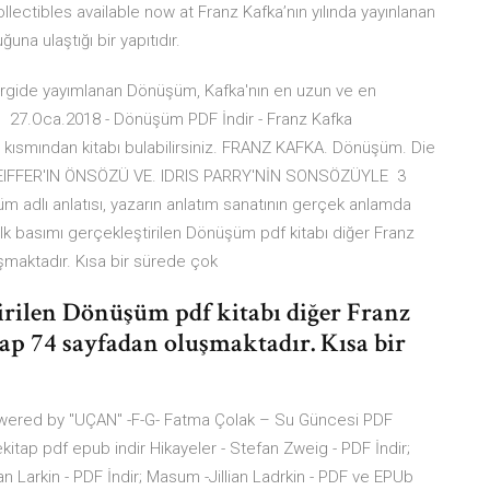
llectibles available now at Franz Kafka’nın yılında yayınlanan
na ulaştığı bir yapıtıdır.
 dergide yayımlanan Dönüşüm, Kafka'nın en uzun ve en
 27.Oca.2018 - Dönüşüm PDF İndir - Franz Kafka
 kısmından kitabı bulabilirsiniz. FRANZ KAFKA. Dönüşüm. Die
FEIFFER'IN ÖNSÖZÜ VE. IDRIS PARRY'NİN SONSÖZÜYLE 3
 adlı anlatısı, yazarın anlatım sanatının gerçek anlamda
a ilk basımı gerçekleştirilen Dönüşüm pdf kitabı diğer Franz
uşmaktadır. Kısa bir sürede çok
tirilen Dönüşüm pdf kitabı diğer Franz
ap 74 sayfadan oluşmaktadır. Kısa bir
ered by "UÇAN" -F-G- Fatma Çolak – Su Güncesi PDF
itap pdf epub indir Hikayeler - Stefan Zweig - PDF İndir;
an Larkin - PDF İndir; Masum -Jillian Ladrkin - PDF ve EPUb