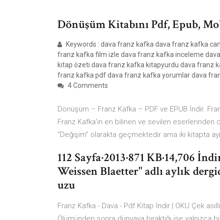
Dönüşüm Kitabını Pdf, Epub, Mob
Keywords : dava franz kafka dava franz kafka can 
franz kafka film izle dava franz kafka inceleme dav
kitap özeti dava franz kafka kitapyurdu dava franz 
franz kafka pdf dava franz kafka yorumlar dava fr
4 Comments
Dönüşüm – Franz Kafka – PDF ve EPUB İndir. Fra
Franz Kafka’ın en bilinen ve sevilen eserlerinden
“Değişim” olarakta geçmektedir ama iki kitapta ayn
112 Sayfa·2013·871 KB·14,706 İndi
Weissen Blaetter" adlı aylık de
uzu
Franz Kafka - Dava - Pdf Kitap İndir | OKU Çek asıllı
Ölümünden sonra dünyaya bıraktığı ise yalnızca bir 