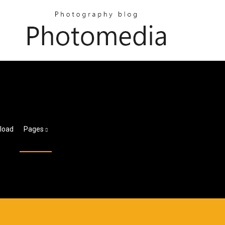
load
Pages