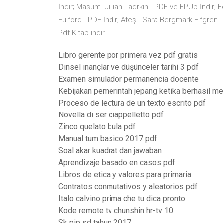
İndir; Masum -Jillian Ladrkin - PDF ve EPUb İndir; Fe
Fulford - PDF İndir; Ateş - Sara Bergmark Elfgren -
Pdf Kitap indir
Libro gerente por primera vez pdf gratis
Dinsel inançlar ve düşünceler tarihi 3 pdf
Examen simulador permanencia docente
Kebijakan pemerintah jepang ketika berhasil me
Proceso de lectura de un texto escrito pdf
Novella di ser ciappelletto pdf
Zinco quelato bula pdf
Manual tum basico 2017 pdf
Soal akar kuadrat dan jawaban
Aprendizaje basado en casos pdf
Libros de etica y valores para primaria
Contratos conmutativos y aleatorios pdf
Italo calvino prima che tu dica pronto
Kode remote tv chunshin hr-tv 10
Sk pip sd tahun 2017