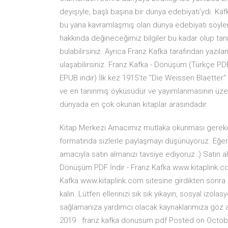
deyişiyle, başlı başına bir dünya edebiyatı’ydı. Ka
bu yana kavramlaşmış olan dünya edebiyatı söyle
hakkında değineceğimiz bilgiler bu kadar olup tanı
bulabilirsiniz. Ayrıca Franz Kafka tarafından yazıl
ulaşabilirsiniz. Franz Kafka - Dönüşüm (Türkçe P
EPUB indir) İlk kez 1915'te "Die Weissen Blaetter
ve en tanınmış öyküsüdür ve yayımlanmasının üz
dünyada en çok okunan kitaplar arasındadır.
Kitap Merkezi Amacımız mutlaka okunması gereken 
formatında sizlerle paylaşmayı düşünüyoruz. Eğer
amacıyla satın almanızı tavsiye ediyoruz :) Satın a
Dönüşüm PDF İndir - Franz Kafka www.kitaplink.co
Kafka www.kitaplink.com sitesine girdikten sonra a
kalın. Lütfen ellerinizi sık sık yıkayın, sosyal iz
sağlamanıza yardımcı olacak kaynaklarımıza gö
2019 · franz kafka donusum pdf Posted on Octo