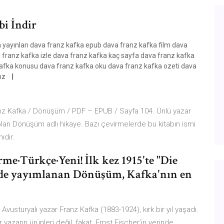
i İndir
yayınları dava franz kafka epub dava franz kafka film dava
a franz kafka izle dava franz kafka kaç sayfa dava franz kafka
kafka konusu dava franz kafka oku dava franz kafka ozeti dava
anz
nz Kafka / Dönüşüm / PDF – EPUB / Sayfa 104. Ünlü yazar
 olan Dönüşüm adlı hikaye. Bazı çevirmelerde bu kitabın ismi
ıdır.
rme·Türkçe·Yeni! İlk kez 1915'te "Die
rgide yayımlanan Dönüşüm, Kafka'nın en
 Avusturyalı yazar Franz Kafka (1883-1924), kırk bir yıl yaşadı.
yazarın ürünleri değil, fakat, Ernst Fischer’in yerinde