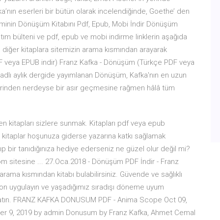
fka’nın eserleri bir bütün olarak incelendiğinde, Goethe’ den
minin Dönüşüm Kitabını Pdf, Epub, Mobi İndir Dönüşüm
tım bülteni ve pdf, epub ve mobi indirme linklerin aşağıda
an diğer kitaplara sitemizin arama kısmından arayarak
DF veya EPUB indir) Franz Kafka - Dönüşüm (Türkçe PDF veya
" adlı aylık dergide yayımlanan Dönüşüm, Kafka'nın en uzun
erinden nerdeyse bir asır geçmesine rağmen hâlâ tüm
kitapları sizlere sunmak. Kitapları pdf veya epub
 kitaplar hoşunuza giderse yazarına katkı sağlamak
lıp bir tanıdığınıza hediye ederseniz ne güzel olur değil mi?
m sitesine ... 27.Oca.2018 - Dönüşüm PDF İndir - Franz
rama kısmından kitabı bulabilirsiniz. Güvende ve sağlıklı
olasyon uygulayın ve yaşadığımız sıradışı döneme uyum
z atın. FRANZ KAFKA DONUSUM PDF - Anima Scope Oct 09,
ber 9, 2019 by admin Donusum by Franz Kafka, Ahmet Cemal