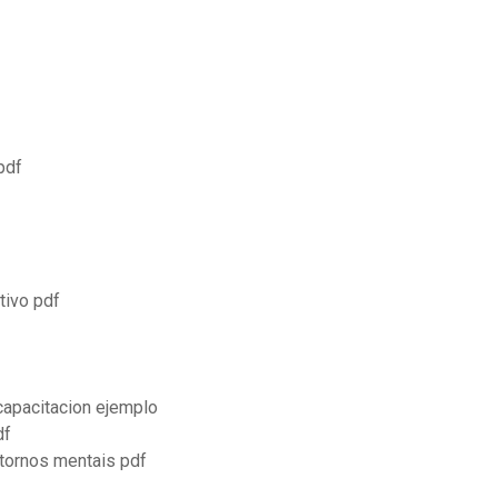
pdf
tivo pdf
capacitacion ejemplo
df
stornos mentais pdf