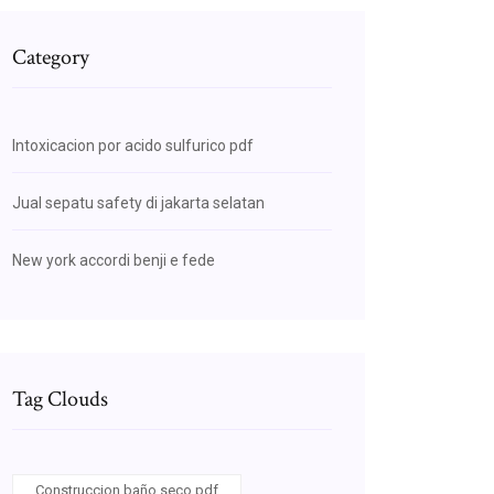
Category
Intoxicacion por acido sulfurico pdf
Jual sepatu safety di jakarta selatan
New york accordi benji e fede
Tag Clouds
Construccion baño seco pdf