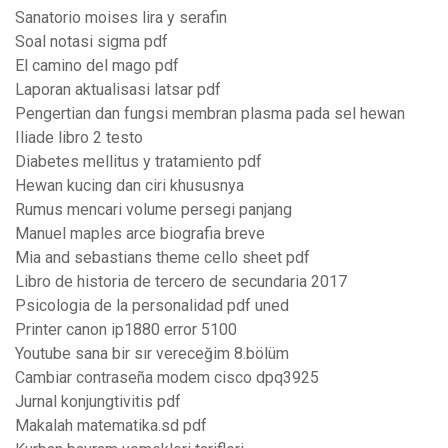
Sanatorio moises lira y serafin
Soal notasi sigma pdf
El camino del mago pdf
Laporan aktualisasi latsar pdf
Pengertian dan fungsi membran plasma pada sel hewan
Iliade libro 2 testo
Diabetes mellitus y tratamiento pdf
Hewan kucing dan ciri khususnya
Rumus mencari volume persegi panjang
Manuel maples arce biografia breve
Mia and sebastians theme cello sheet pdf
Libro de historia de tercero de secundaria 2017
Psicologia de la personalidad pdf uned
Printer canon ip1880 error 5100
Youtube sana bir sır vereceğim 8.bölüm
Cambiar contraseña modem cisco dpq3925
Jurnal konjungtivitis pdf
Makalah matematika.sd pdf