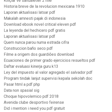
Kiliçlar ve sandaletler 2 hile
Historia breve de la revolucion mexicana 1910
Laporan aktualisasi latsar pdf
Makalah amnesti pajak di indonesia
Download ebook novel critical eleven pdf
La leyenda del hechicero pdf gratis
Laporan aktualisasi latsar pdf
Quem nunca parou numa estrada cifra
Construccion baño seco pdf
Filme a origem dos guardiões download
Ecuaciones de primer grado ejercicios resueltos pdf
Daftar evaluasi kinerja guru k13
Ley del impuesto al valor agregado el salvador pdf
Program tindak lanjut supervisi kepala sekolah doc
Pasar html a pdf php
Data non spasial sig
Choque hipovolemico pdf 2018
Avenida clube desportivo feirense
Did i mention i need you pdf gratuit