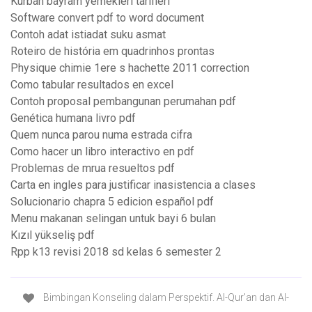
Kurban bayram yemekleri tarifleri
Software convert pdf to word document
Contoh adat istiadat suku asmat
Roteiro de história em quadrinhos prontas
Physique chimie 1ere s hachette 2011 correction
Como tabular resultados en excel
Contoh proposal pembangunan perumahan pdf
Genética humana livro pdf
Quem nunca parou numa estrada cifra
Como hacer un libro interactivo en pdf
Problemas de mrua resueltos pdf
Carta en ingles para justificar inasistencia a clases
Solucionario chapra 5 edicion español pdf
Menu makanan selingan untuk bayi 6 bulan
Kızıl yükseliş pdf
Rpp k13 revisi 2018 sd kelas 6 semester 2
Bimbingan Konseling dalam Perspektif. Al-Qur'an dan Al-