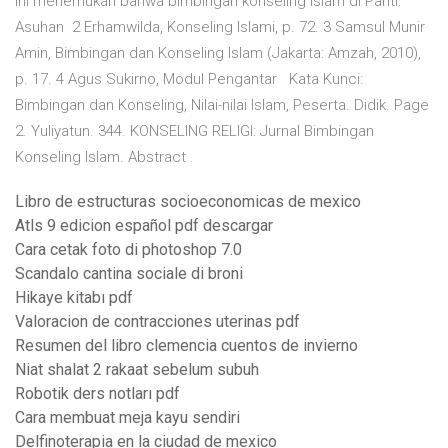
ini menemukan bahwa bimbingan konseling Islam di Panti.
Asuhan 2 Erhamwilda, Konseling Islami, p. 72. 3 Samsul Munir
Amin, Bimbingan dan Konseling Islam (Jakarta: Amzah, 2010),
p. 17. 4 Agus Sukirno, Modul Pengantar Kata Kunci:
Bimbingan dan Konseling, Nilai-nilai Islam, Peserta. Didik. Page
2. Yuliyatun. 344. KONSELING RELIGI: Jurnal Bimbingan
Konseling Islam. Abstract .
Libro de estructuras socioeconomicas de mexico
Atls 9 edicion español pdf descargar
Cara cetak foto di photoshop 7.0
Scandalo cantina sociale di broni
Hikaye kitabı pdf
Valoracion de contracciones uterinas pdf
Resumen del libro clemencia cuentos de invierno
Niat shalat 2 rakaat sebelum subuh
Robotik ders notları pdf
Cara membuat meja kayu sendiri
Delfinoterapia en la ciudad de mexico