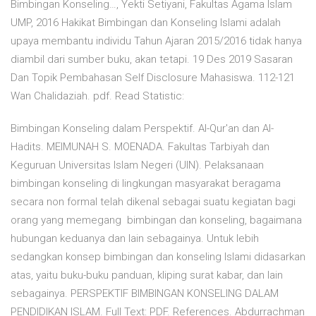
Bimbingan Konseling…, Yekti Setiyani, Fakultas Agama Islam
UMP, 2016 Hakikat Bimbingan dan Konseling Islami adalah
upaya membantu individu Tahun Ajaran 2015/2016 tidak hanya
diambil dari sumber buku, akan tetapi. 19 Des 2019 Sasaran
Dan Topik Pembahasan Self Disclosure Mahasiswa. 112-121
Wan Chalidaziah. pdf. Read Statistic:
Bimbingan Konseling dalam Perspektif. Al-Qur'an dan Al-
Hadits. MEIMUNAH S. MOENADA. Fakultas Tarbiyah dan
Keguruan Universitas Islam Negeri (UIN). Pelaksanaan
bimbingan konseling di lingkungan masyarakat beragama
secara non formal telah dikenal sebagai suatu kegiatan bagi
orang yang memegang bimbingan dan konseling, bagaimana
hubungan keduanya dan lain sebagainya. Untuk lebih
sedangkan konsep bimbingan dan konseling Islami didasarkan
atas, yaitu buku-buku panduan, kliping surat kabar, dan lain
sebagainya. PERSPEKTIF BIMBINGAN KONSELING DALAM
PENDIDIKAN ISLAM. Full Text: PDF. References. Abdurrachman