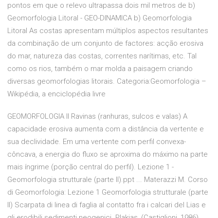
pontos em que o relevo ultrapassa dois mil metros de b)
Geomorfologia Litoral - GEO-DINAMICA b) Geomorfologia
Litoral As costas apresentam múltiplos aspectos resultantes
da combinação de um conjunto de factores: acção erosiva
do mar, natureza das costas, correntes narítimas, etc. Tal
como os rios, também o mar molda a paisagem criando
diversas geomorfologias litorais. Categoria:Geomorfologia –
Wikipédia, a enciclopédia livre
GEOMORFOLOGIA II Ravinas (ranhuras, sulcos e valas) A
capacidade erosiva aumenta com a distância da vertente e
sua declividade. Em uma vertente com perfil convexa-
côncava, a energia do fluxo se aproxima do máximo na parte
mais íngrime (porção central do perfil). Lezione 1 -
Geomorfologia strutturale (parte II).ppt ... Materazzi M. Corso
di Geomorfologia: Lezione 1 Geomorfologia strutturale (parte
II) Scarpata di linea di faglia al contatto fra i calcari del Lias e
gli erodibili sedimenti neogenici. Plakias, (Castiglioni, 1986)