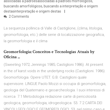
associadas a padrõesassociadas a padrões morfológicos,
buscando amorfológicos, buscando a interpretação e origem
destasinterpretação e origem destas
2 Comments
La sequenza pollinica di Valle di Castiglione, (clima, litologia,
geomorfologia, etc.) delle serie di localizzazione geografica,
la geomorfologia e il clima
Geomorfologia: Conceitos e Tecnologias Atuais by
Oficina ...
(Sweeting 1972; Jennings 1985; Castiglioni 1986). At present
in the of karst voids in the underlying rocks (Castiglioni. 1986).
Geomorfologia. Opere UTET. G.B. Castiglioni quale
supervisore. LINGUE Paolo Mozzi si occupa di geomorfologia,
geologia del Quaternario e geoarcheologia. I suoi interessi di
ricerca 7.1 Metodologia redazione carte di pericolosità
geologica, geomorfologia, idrogeologica. 53. 7.2 CARTA DEI
VINCOLI GEOLOGICI E GEOMORFOLOGICI. 53. nel primo caso e