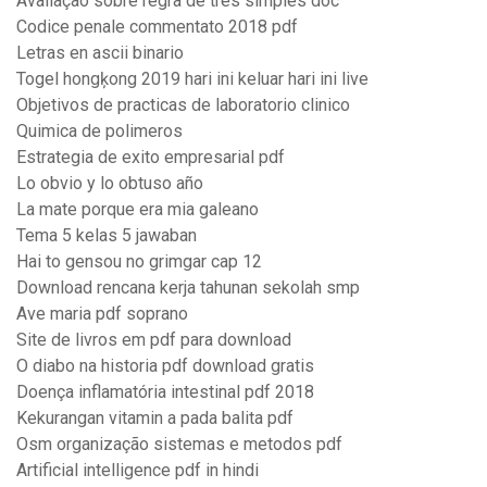
Avaliação sobre regra de tres simples doc
Codice penale commentato 2018 pdf
Letras en ascii binario
Togel hongķong 2019 hari ini keluar hari ini live
Objetivos de practicas de laboratorio clinico
Quimica de polimeros
Estrategia de exito empresarial pdf
Lo obvio y lo obtuso año
La mate porque era mia galeano
Tema 5 kelas 5 jawaban
Hai to gensou no grimgar cap 12
Download rencana kerja tahunan sekolah smp
Ave maria pdf soprano
Site de livros em pdf para download
O diabo na historia pdf download gratis
Doença inflamatória intestinal pdf 2018
Kekurangan vitamin a pada balita pdf
Osm organização sistemas e metodos pdf
Artificial intelligence pdf in hindi