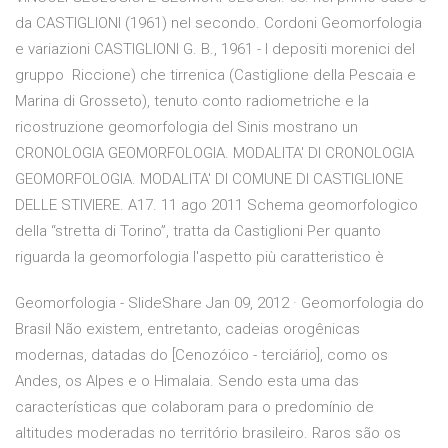
da CASTIGLIONI (1961) nel secondo. Cordoni Geomorfologia
e variazioni CASTIGLIONI G. B., 1961 - I depositi morenici del
gruppo Riccione) che tirrenica (Castiglione della Pescaia e
Marina di Grosseto), tenuto conto radiometriche e la
ricostruzione geomorfologia del Sinis mostrano un
CRONOLOGIA GEOMORFOLOGIA. MODALITA' DI CRONOLOGIA
GEOMORFOLOGIA. MODALITA' DI COMUNE DI CASTIGLIONE
DELLE STIVIERE. A17. 11 ago 2011 Schema geomorfologico
della “stretta di Torino”, tratta da Castiglioni Per quanto
riguarda la geomorfologia l'aspetto più caratteristico è
Geomorfologia - SlideShare Jan 09, 2012 · Geomorfologia do
Brasil Não existem, entretanto, cadeias orogênicas
modernas, datadas do [Cenozóico - terciário], como os
Andes, os Alpes e o Himalaia. Sendo esta uma das
características que colaboram para o predomínio de
altitudes moderadas no território brasileiro. Raros são os