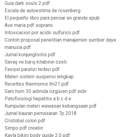
Guia dark souls 2 pdf
Escala de autoestima de rosenberg
El pequeño libro para pensar en grande epub
Ave maria pdf soprano
Intoxicacion por acido sulfurico pdf
Contoh proposal penelitian manajemen sumber daya
manusia pdf
Jurnal konjungtivitis pdf
Savaş ve barış kitabının özeti
Fasiyal paralizi tedavi pdf
Materi sistem suspensi lengkap
Recettes thermomix tm21 pdf
Sam horn 30 adımda özgüven pdf indir
Patofisiologi hepatitis a b c d e
Kumpulan materi wawasan kebangsaan pdf
Jurnal bauran pemasaran 7p 2018
Cristobal colon pdf
Simpo pdf creator
Kayla bikini body guide 2.0 pdf