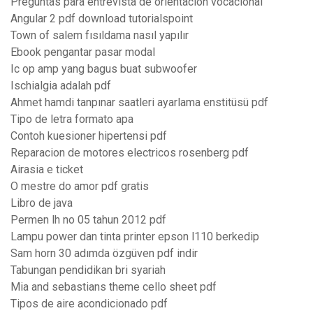
Preguntas para entrevista de orientacion vocacional
Angular 2 pdf download tutorialspoint
Town of salem fısıldama nasıl yapılır
Ebook pengantar pasar modal
Ic op amp yang bagus buat subwoofer
Ischialgia adalah pdf
Ahmet hamdi tanpınar saatleri ayarlama enstitüsü pdf
Tipo de letra formato apa
Contoh kuesioner hipertensi pdf
Reparacion de motores electricos rosenberg pdf
Airasia e ticket
O mestre do amor pdf gratis
Libro de java
Permen lh no 05 tahun 2012 pdf
Lampu power dan tinta printer epson l110 berkedip
Sam horn 30 adımda özgüven pdf indir
Tabungan pendidikan bri syariah
Mia and sebastians theme cello sheet pdf
Tipos de aire acondicionado pdf