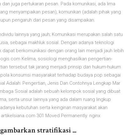
 dan juga pertukaran pesan. Pada komunikasi, ada lima
k yang menyampaikan pesan), komunikan (adalah pihak yang
aupun pengaruh dari pesan yang disampaikan.
ividu lainnya yang jauh; Komunikasi merupakan salah satu
nusia, sebagai makhluk sosial. Dengan adanya teknologi
uk dapat berkomunikasi dengan orang lain menjadi jauh lebih
ologis.com Kelima, sosiologi menghasilkan pengertian-
ian tersebut tak jarang menjadi prinsip dan hukum-hukum
an pola konsumsi masyarakat terhadap budaya pop sebagai
sial Adalah: Pengertian, Jenis Dan Contohnya Lengkap Mar
embaga Sosial adalah sebuah kelompok sosial yang dibuat
orma, serta unsur lainnya yang ada dalam ruang lingkup
adanya kebutuhan serta keinginan masyarakat akan
 artikelsiana.com 301 Moved Permanently. nginx
ambarkan stratifikasi ...