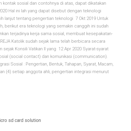
 kontak sosial dan contohnya di atas, dapat dikatakan
20 Hal ini lah yang dapat disebut dengan teknologi
ih lanjut tentang pengertian teknologi 7 Okt 2019 Untuk
, berikut era teknologi yang semakin canggih ini sudah
kan terjadinya kerja sama sosial, membuat kesepakatan-
EREJA Katolik sudah sejak lama telah berbicara secara
n sejak Konsili Vatikan II yang 12 Apr 2020 Syarat-syarat
sosial (social contact) dan komunikasi (communication).
rasi Sosial : Pengertian, Bentuk, Tahapan, Syarat, Macam,
an (4) setiap anggota ahli, pengertian integrasi menurut
cro sd card solution