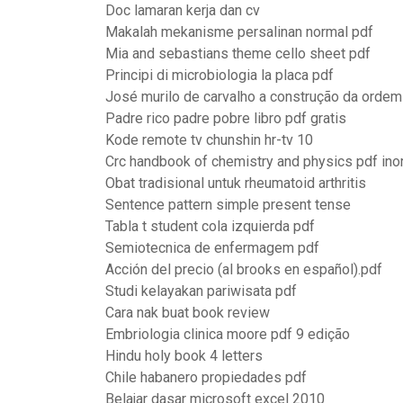
Doc lamaran kerja dan cv
Makalah mekanisme persalinan normal pdf
Mia and sebastians theme cello sheet pdf
Principi di microbiologia la placa pdf
José murilo de carvalho a construção da ordem
Padre rico padre pobre libro pdf gratis
Kode remote tv chunshin hr-tv 10
Crc handbook of chemistry and physics pdf in
Obat tradisional untuk rheumatoid arthritis
Sentence pattern simple present tense
Tabla t student cola izquierda pdf
Semiotecnica de enfermagem pdf
Acción del precio (al brooks en español).pdf
Studi kelayakan pariwisata pdf
Cara nak buat book review
Embriologia clinica moore pdf 9 edição
Hindu holy book 4 letters
Chile habanero propiedades pdf
Belajar dasar microsoft excel 2010