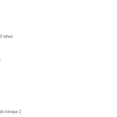
5 tahun
f
ido bloque 2