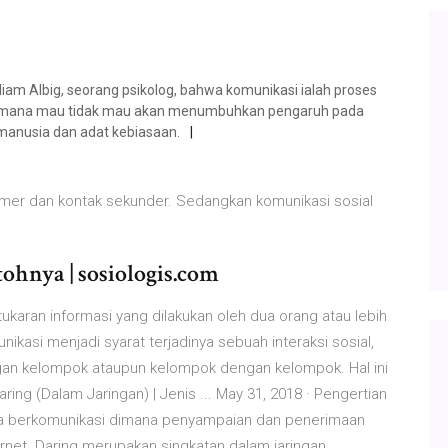
liam Albig, seorang psikolog, bahwa komunikasi ialah proses
ng mana mau tidak mau akan menumbuhkan pengaruh pada
manusia dan adat kebiasaan.
imer dan kontak sekunder. Sedangkan komunikasi sosial
ohnya | sosiologis.com
karan informasi yang dilakukan oleh dua orang atau lebih
kasi menjadi syarat terjadinya sebuah interaksi sosial,
dengan kelompok ataupun kelompok dengan kelompok. Hal ini
ing (Dalam Jaringan) | Jenis ... May 31, 2018 · Pengertian
ara berkomunikasi dimana penyampaian dan penerimaan
ernet. Daring merupakan singkatan dalam jaringan.