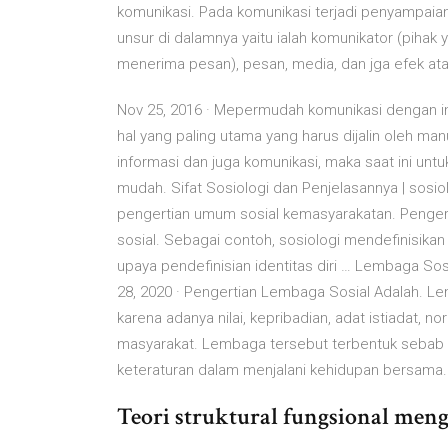
komunikasi. Pada komunikasi terjadi penyampaian
unsur di dalamnya yaitu ialah komunikator (piha
menerima pesan), pesan, media, dan jga efek at
Nov 25, 2016 · Mepermudah komunikasi dengan ind
hal yang paling utama yang harus dijalin oleh ma
informasi dan juga komunikasi, maka saat ini unt
mudah. Sifat Sosiologi dan Penjelasannya | sosi
pengertian umum sosial kemasyarakatan. Pengert
sosial. Sebagai contoh, sosiologi mendefinisik
upaya pendefinisian identitas diri … Lembaga So
28, 2020 · Pengertian Lembaga Sosial Adalah. L
karena adanya nilai, kepribadian, adat istiadat, n
masyarakat. Lembaga tersebut terbentuk sebab 
keteraturan dalam menjalani kehidupan bersama.
Teori struktural fungsional mengg