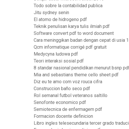
Todo sobre la contabilidad publica
Jitu sydney senin
El atomo de hidrogeno pdf
Teknik penulisan karya tulis ilmiah pdf
Software convert pdf to word document
Cara meninggikan badan dengan cepat di usia 1
Qcm informatique corrigé pdf gratuit
Medycyna ludowa pdf
Teori interaksi sosial pdf
8 standar nasional pendidikan menurut bsnp pd
Mia and sebastians theme cello sheet pdf
Diz eu te amo com voz rouca cifra
Construccion baño seco pdf
Rol semanal futbol veteranos saltillo
Senofonte economico pdf
Semiotecnica de enfermagem pdf
Formacion docente definicion
Libro ingles telesecundaria tercer grado traduc