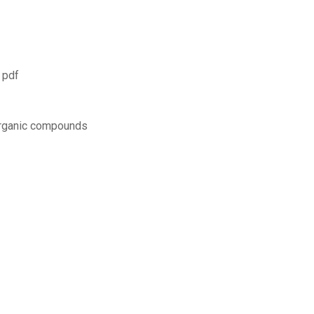
 pdf
organic compounds