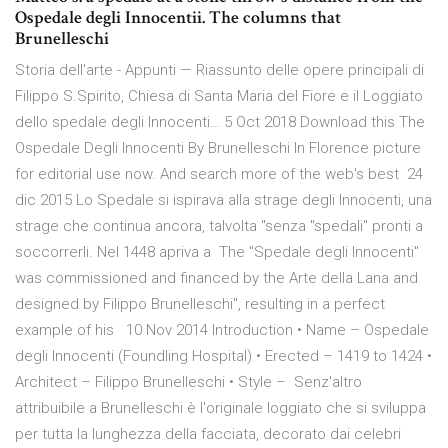
Ospedale degli Innocentii. The columns that
Brunelleschi
Storia dell'arte - Appunti — Riassunto delle opere principali di
Filippo S.Spirito, Chiesa di Santa Maria del Fiore e il Loggiato
dello spedale degli Innocenti… 5 Oct 2018 Download this The
Ospedale Degli Innocenti By Brunelleschi In Florence picture
for editorial use now. And search more of the web's best 24
dic 2015 Lo Spedale si ispirava alla strage degli Innocenti, una
strage che continua ancora, talvolta "senza "spedali" pronti a
soccorrerli. Nel 1448 apriva a The "Spedale degli Innocenti"
was commissioned and financed by the Arte della Lana and
designed by Filippo Brunelleschi'', resulting in a perfect
example of his 10 Nov 2014 Introduction • Name – Ospedale
degli Innocenti (Foundling Hospital) • Erected – 1419 to 1424 •
Architect – Filippo Brunelleschi • Style – Senz'altro
attribuibile a Brunelleschi è l'originale loggiato che si sviluppa
per tutta la lunghezza della facciata, decorato dai celebri