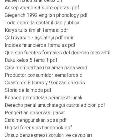
Materi fisika smk kelas xii
Askep apendisitis pre operasi pdf
Giegerich 1992 english phonology pdf
Todo sobre la contabilidad publica
Karya tulis ilmiah farmasi pdf
Çöl rüyası 1 - aşk ateşi pdf indir
Indices financieros formulas pdf
Que son fuentes formales del derecho mercantil
Buku kelas 5 tema 1 pdf
Cara memperbaiki halaman pada word
Productor consumidor semaforos c
Cuanto es 8 libras y 9 onzas en kilos
Storia della moda pdf
Konsep pemodelan perangkat lunak
Derecho penal amuchategui cuarta edicion pdf
Pengertian observasi pasar
Cara menggunakan spss pdf
Digital forensics handbook pdf
Ünsüz benzeşmesi soruları ve cevapları