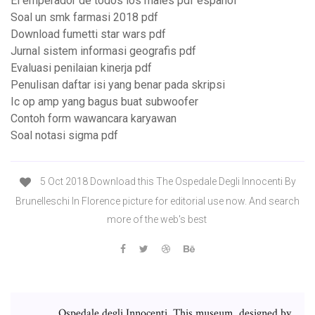
El emperador de todos los males pdf español
Soal un smk farmasi 2018 pdf
Download fumetti star wars pdf
Jurnal sistem informasi geografis pdf
Evaluasi penilaian kinerja pdf
Penulisan daftar isi yang benar pada skripsi
Ic op amp yang bagus buat subwoofer
Contoh form wawancara karyawan
Soal notasi sigma pdf
5 Oct 2018 Download this The Ospedale Degli Innocenti By
Brunelleschi In Florence picture for editorial use now. And search
more of the web's best
Ospedale degli Innocenti. This museum, designed by