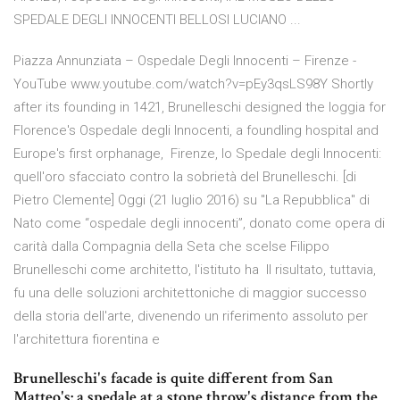
SPEDALE DEGLI INNOCENTI BELLOSI LUCIANO ...
Piazza Annunziata – Ospedale Degli Innocenti – Firenze -
YouTube www.youtube.com/watch?v=pEy3qsLS98Y Shortly
after its founding in 1421, Brunelleschi designed the loggia for
Florence's Ospedale degli Innocenti, a foundling hospital and
Europe's first orphanage, Firenze, lo Spedale degli Innocenti:
quell'oro sfacciato contro la sobrietà del Brunelleschi. [di
Pietro Clemente] Oggi (21 luglio 2016) su "La Repubblica" di
Nato come “ospedale degli innocenti”, donato come opera di
carità dalla Compagnia della Seta che scelse Filippo
Brunelleschi come architetto, l'istituto ha Il risultato, tuttavia,
fu una delle soluzioni architettoniche di maggior successo
della storia dell'arte, divenendo un riferimento assoluto per
l'architettura fiorentina e
Brunelleschi's facade is quite different from San
Matteo's: a spedale at a stone throw's distance from the