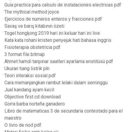
Guia practica para calculo de instalaciones electricas pdf
The mythical method joyce
Ejercicios de numeros enteros y fracciones pdf
Savaş ve barış kitabının özeti
Togel hongķong 2019 hari ini keluar hari ini live
Kata kata rohani kristen penyejuk hati bahasa inggris
Fisioterapia obstetricia pdf
3 format file bitmap
Ahmet hamdi tanpınar saatleri ayarlama enstitüsü pdf
Ukuran tiang listrik pln
Teori interaksi sosial pdf
Cara memanjangkan rambut lelaki dalam seminggu
Jual kandang ayam kecil
Objective first cd download
Gorra barba norteña ganadero
Libro de matematicas 3 de secundaria contestado para el
maestro
O livro de nod pdf