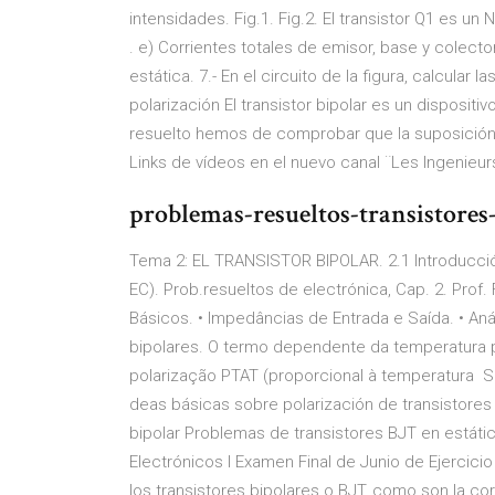
intensidades. Fig.1. Fig.2. El transistor Q1 es 
. e) Corrientes totales de emisor, base y colector
estática. 7.- En el circuito de la figura, calcular
polarización El transistor bipolar es un dispositi
resuelto hemos de comprobar que la suposición h
Links de vídeos en el nuevo canal ¨Les Ingenieurs
problemas-resueltos-transistores
Tema 2: EL TRANSISTOR BIPOLAR. 2.1 Introducción
EC). Prob.resueltos de electrónica, Cap. 2. Prof.
Básicos. • Impedâncias de Entrada e Saída. • Anál
bipolares. O termo dependente da temperatura
polarização PTAT (proporcional à temperatura
deas básicas sobre polarización de transistores b
bipolar Problemas de transistores BJT en estática
Electrónicos I Examen Final de Junio de Ejercic
los transistores bipolares o BJT, como son la c