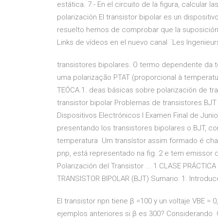
estática. 7.- En el circuito de la figura, calcular
polarización El transistor bipolar es un dispositi
resuelto hemos de comprobar que la suposición h
Links de vídeos en el nuevo canal ¨Les Ingenieurs
transistores bipolares. O termo dependente da
uma polarização PTAT (proporcional à temper
TEÓCA.1. deas básicas sobre polarización de trans
transistor bipolar Problemas de transistores BJT 
Dispositivos Electrónicos I Examen Final de Juni
presentando los transistores bipolares o BJT, c
temperatura Um transístor assim formado é cha
pnp, está representado na fig. 2 e tem emissor 
Polarización del Transistor ... 1 CLASE PRÁCT
TRANSISTOR BIPOLAR (BJT) Sumario: 1. Introduc
El transistor npn tiene β =100 y un voltaje VBE = 
ejemplos anteriores si β es 300? Considerando C