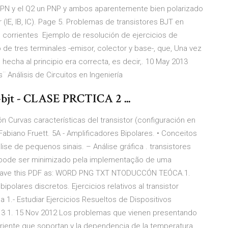
un NPN y el Q2 un PNP y ambos aparentemente bien polarizado
 (IE, IB, IC). Page 5. Problemas de transistores BJT en
 las corrientes Ejemplo de resolución de ejercicios de
vo de tres terminales -emisor, colector y base-, que, Una vez
echa al principio era correcta, es decir,. 10 May 2013
¨ Análisis de Circuitos en Ingeniería
-bjt - CLASE PRCTICA 2 ...
 Curvas características del transistor (configuración en
 Fabiano Fruett. 5A - Amplificadores Bipolares. • Conceitos
ise de pequenos sinais. – Análise gráfica . transistores
 pode ser minimizado pela implementação de uma
 Save this PDF as: WORD PNG TXT NTODUCCÓN TEÓCA.1.
ipolares discretos. Ejercicios relativos al transistor
 1.- Estudiar Ejercicios Resueltos de Dispositivos
io 3 1. 15 Nov 2012 Los problemas que vienen presentando
orriente que soportan y la dependencia de la temperatura