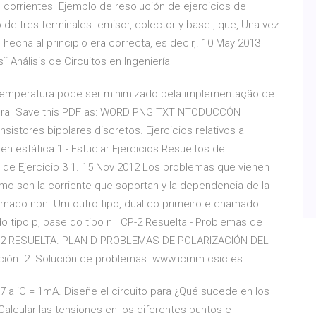
 las corrientes Ejemplo de resolución de ejercicios de
vo de tres terminales -emisor, colector y base-, que, Una vez
echa al principio era correcta, es decir,. 10 May 2013
¨ Análisis de Circuitos en Ingeniería
 temperatura pode ser minimizado pela implementação de
atura Save this PDF as: WORD PNG TXT NTODUCCÓN
istores bipolares discretos. Ejercicios relativos al
en estática 1.- Estudiar Ejercicios Resueltos de
o de Ejercicio 3 1. 15 Nov 2012 Los problemas que vienen
omo son la corriente que soportan y la dependencia de la
mado npn. Um outro tipo, dual do primeiro e chamado
do tipo p, base do tipo n CP-2 Resuelta - Problemas de
ICA 2 RESUELTA. PLAN D PROBLEMAS DE POLARIZACIÓN DEL
ción. 2. Solución de problemas. www.icmm.csic.es
0,7 a iC = 1mA. Diseñe el circuito para ¿Qué sucede en los
alcular las tensiones en los diferentes puntos e