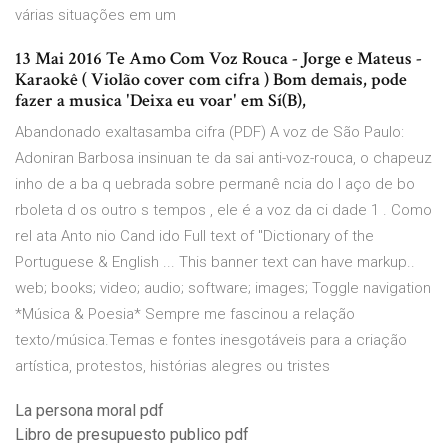
várias situações em um
13 Mai 2016 Te Amo Com Voz Rouca - Jorge e Mateus -
Karaokê ( Violão cover com cifra ) Bom demais, pode
fazer a musica 'Deixa eu voar' em Sí(B),
Abandonado exaltasamba cifra (PDF) A voz de São Paulo:
Adoniran Barbosa insinuan te da sai anti-voz-rouca, o chapeuz
inho de a ba q uebrada sobre permanê ncia do l aço de bo
rboleta d os outro s tempos , ele é a voz da ci dade 1 . Como
rel ata Anto nio Cand ido Full text of "Dictionary of the
Portuguese & English ... This banner text can have markup..
web; books; video; audio; software; images; Toggle navigation
*Música & Poesia* Sempre me fascinou a relação
texto/música.Temas e fontes inesgotáveis para a criação
artística, protestos, histórias alegres ou tristes
La persona moral pdf
Libro de presupuesto publico pdf