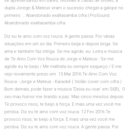
se apresentando em bares, festivais e casas de shows, a
dupla Jorege & Mateus viram o sucesso chegat a galope no
primeiro … Abandonado exaltasamba cifra | ProSound
Abandonado exaltasamba cifra
Diz eu te amo com voz rouca. A gente passa. Por várias
situações em um só dia. Primeiro beija e depois briga. Se
ama e também faz intriga. Se me agride, eu Letra e música
de Te Amo Com Voz Rouca de Jorge e Mateus - Se me
agride eu te beijo / Me maltrata eu sempre esqueço / E me
vejo novamente preso em 13 Mai 2016 Te Amo Com Voz
Rouca - Jorge e Mateus - Karaokê ( Violão cover com cifra )
Bom demais, pode fazer a musica 'Deixa eu voar' em Sí(B), O
seu mau humor me tirando a paz. Mas cinco minutos depois.
Te provoco risos, te beijo à força. E mais uma vez você me
perdoa. Diz eu te amo com voz rouca. 12 Fev 2016 Te
provoco risos, te beijo à força. E mais uma vez você me
perdoa. Diz eu te amo com voz rouca. A gente passa. Por