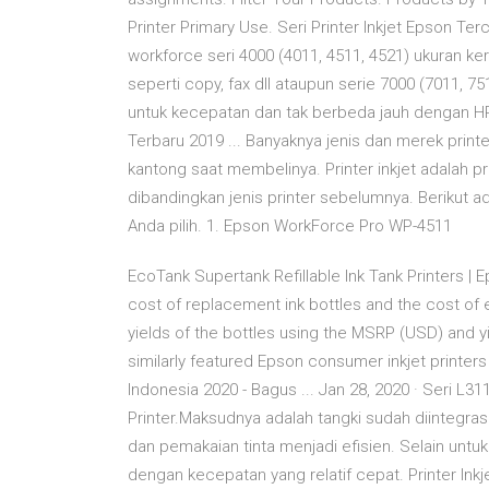
Printer Primary Use. Seri Printer Inkjet Epson Ter
workforce seri 4000 (4011, 4511, 4521) ukuran k
seperti copy, fax dll ataupun serie 7000 (7011, 
untuk kecepatan dan tak berbeda jauh dengan HP O
Terbaru 2019 ... Banyaknya jenis dan merek printe
kantong saat membelinya. Printer inkjet adalah p
dibandingkan jenis printer sebelumnya. Berikut ada
Anda pilih. 1. Epson WorkForce Pro WP-4511
EcoTank Supertank Refillable Ink Tank Printers 
cost of replacement ink bottles and the cost of 
yields of the bottles using the MSRP (USD) and yi
similarly featured Epson consumer inkjet printer
Indonesia 2020 - Bagus ... Jan 28, 2020 · Seri L31
Printer.Maksudnya adalah tangki sudah diintegra
dan pemakaian tinta menjadi efisien. Selain unt
dengan kecepatan yang relatif cepat. Printer Inkje