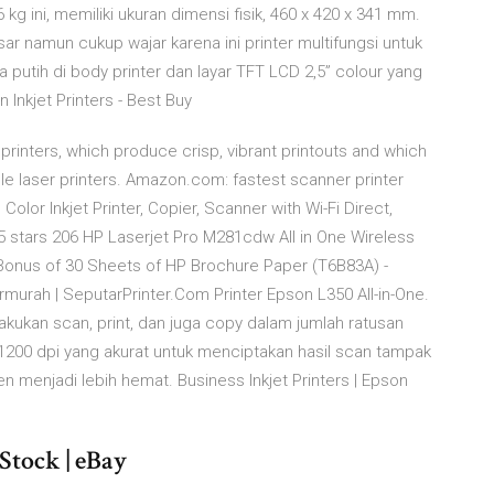
 ini, memiliki ukuran dimensi fisik, 460 x 420 x 341 mm.
r namun cukup wajar karena ini printer multifungsi untuk
 putih di body printer dan layar TFT LCD 2,5” colour yang
Inkjet Printers - Best Buy
rinters, which produce crisp, vibrant printouts and which
e laser printers. Amazon.com: fastest scanner printer
lor Inkjet Printer, Copier, Scanner with Wi-Fi Direct,
 stars 206 HP Laserjet Pro M281cdw All in One Wireless
h Bonus of 30 Sheets of HP Brochure Paper (T6B83A) -
ermurah | SeputarPrinter.Com Printer Epson L350 All-in-One.
kukan scan, print, dan juga copy dalam jumlah ratusan
x1200 dpi yang akurat untuk menciptakan hasil scan tampak
 menjadi lebih hemat. Business Inkjet Printers | Epson
 Stock | eBay