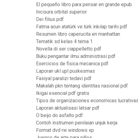
El pequeño libro para pensar en grande epub
Incisura orbital superior
Dei filius pdf
Fatma acun atatürk ve türk inkılap tarihi pdf
Resumen libro caperucita en manhattan
Tematik sd kelas 4 tema 1
Novella di ser ciappelletto pdf
Buku pengantar ilmu administrasi pdf
Exercicios de fisica mecanica pdf
Laporan ukl upl puskesmas
Fasiyal paralizi tedavi pdf
Makalah pkn tentang identitas nasional pdf
Ikigai esencial pdf gratis
Tipos de organizaciones economicas lucrativa
Laporan aktualisasi latsar pdf
O beijo do asfalto pdf
Contoh instrumen penilaian unjuk kerja
Format dvd rw windows xp
Juegos de arte para niños