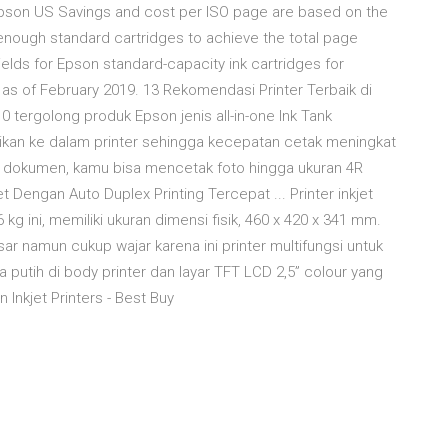
| Epson US Savings and cost per ISO page are based on the
enough standard cartridges to achieve the total page
elds for Epson standard-capacity ink cartridges for
s as of February 2019. 13 Rekomendasi Printer Terbaik di
10 tergolong produk Epson jenis all-in-one Ink Tank
sikan ke dalam printer sehingga kecepatan cetak meningkat
uk dokumen, kamu bisa mencetak foto hingga ukuran 4R
t Dengan Auto Duplex Printing Tercepat ... Printer inkjet
 ini, memiliki ukuran dimensi fisik, 460 x 420 x 341 mm.
r namun cukup wajar karena ini printer multifungsi untuk
 putih di body printer dan layar TFT LCD 2,5” colour yang
Inkjet Printers - Best Buy