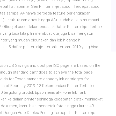
cepat | athaprinter Seri Printer Inkjet Epson Tercepat Epson
ertas sampai A4 hanya berbeda feature perlengkapan
7511) untuk ukuran ertas hingga A3+, sudah cukup mumpuni
fficejet xxxx. Rekomendasi 5 Daftar Printer Inkjet Terbaik
r yang bisa kita pilih membuat kita juga bisa mengatur
rinter yang mudah digunakan dan lebih canggih
lah 5 daftar printer inkjet terbaik terbaru 2019 yang bisa
| Epson US Savings and cost per ISO page are based on the
enough standard cartridges to achieve the total page
elds for Epson standard-capacity ink cartridges for
s as of February 2019. 13 Rekomendasi Printer Terbaik di
10 tergolong produk Epson jenis all-in-one Ink Tank
sikan ke dalam printer sehingga kecepatan cetak meningkat
uk dokumen, kamu bisa mencetak foto hingga ukuran 4R
t Dengan Auto Duplex Printing Tercepat ... Printer inkjet