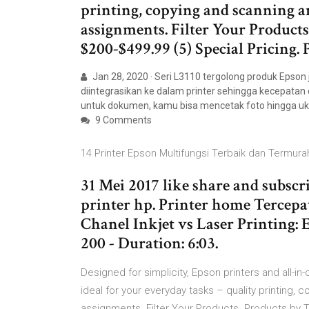
printing, copying and scanning 
assignments. Filter Your Products
$200-$499.99 (5) Special Pricing.
Jan 28, 2020 · Seri L3110 tergolong produk Epson 
diintegrasikan ke dalam printer sehingga kecepatan 
untuk dokumen, kamu bisa mencetak foto hingga uku
9 Comments
14 Printer Epson Multifungsi Terbaik dan Termura
31 Mei 2017 like share and subscr
printer hp. Printer home Tercepa
Chanel Inkjet vs Laser Printing
200 - Duration: 6:03.
Designed for simplicity, Epson printers and all-in
ideal for your everyday tasks – quality printing
assignments. Filter Your Products. Products by T