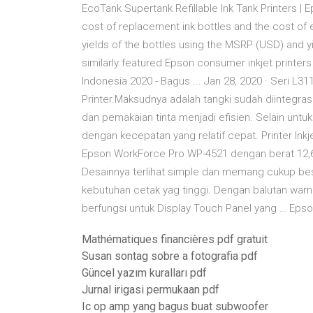
EcoTank Supertank Refillable Ink Tank Printers 
cost of replacement ink bottles and the cost of 
yields of the bottles using the MSRP (USD) and yi
similarly featured Epson consumer inkjet printer
Indonesia 2020 - Bagus ... Jan 28, 2020 · Seri L31
Printer.Maksudnya adalah tangki sudah diintegra
dan pemakaian tinta menjadi efisien. Selain unt
dengan kecepatan yang relatif cepat. Printer Inkje
Epson WorkForce Pro WP-4521 dengan berat 12,6 kg
Desainnya terlihat simple dan memang cukup besa
kebutuhan cetak yag tinggi. Dengan balutan warna
berfungsi untuk Display Touch Panel yang … Epson 
Mathématiques financières pdf gratuit
Susan sontag sobre a fotografia pdf
Güncel yazım kuralları pdf
Jurnal irigasi permukaan pdf
Ic op amp yang bagus buat subwoofer