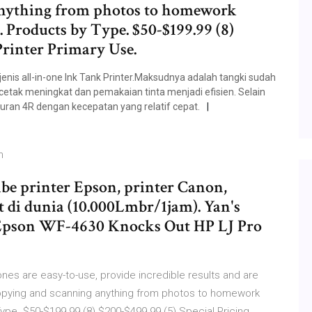
anything from photos to homework
. Products by Type. $50-$199.99 (8)
 Printer Primary Use.
jenis all-in-one Ink Tank Printer.Maksudnya adalah tangki sudah
cetak meningkat dan pemakaian tinta menjadi efisien. Selain
ran 4R dengan kecepatan yang relatif cepat.
h
ibe printer Epson, printer Canon,
t di dunia (10.000Lmbr/1jam). Yan's
: Epson WF-4630 Knocks Out HP LJ Pro
-ones are easy-to-use, provide incredible results and are
, copying and scanning anything from photos to homework
ype. $50-$199.99 (8) $200-$499.99 (5) Special Pricing.