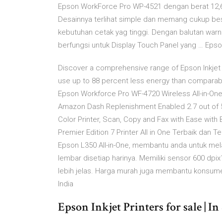
Epson WorkForce Pro WP-4521 dengan berat 12,6 kg
Desainnya terlihat simple dan memang cukup besa
kebutuhan cetak yag tinggi. Dengan balutan warna
berfungsi untuk Display Touch Panel yang … Epson 
Discover a comprehensive range of Epson Inkjet p
use up to 88 percent less energy than comparabl
Epson Workforce Pro WF-4720 Wireless All-in-One Co
Amazon Dash Replenishment Enabled 2.7 out of 5
Color Printer, Scan, Copy and Fax with Ease wit
Premier Edition 7 Printer All in One Terbaik dan T
Epson L350 All-in-One, membantu anda untuk mela
lembar disetiap harinya. Memiliki sensor 600 dpi
lebih jelas. Harga murah juga membantu konsumen
India
Epson Inkjet Printers for sale | In