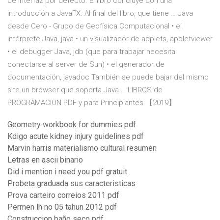
de interfaz por defecto. El libro concluye con una
introducción a JavaFX. Al final del libro, que tiene … Java
desde Cero - Grupo de Geofísica Computacional • el
intérprete Java, java • un visualizador de applets, appletviewer
• el debugger Java, jdb (que para trabajar necesita
conectarse al server de Sun) • el generador de
documentación, javadoc También se puede bajar del mismo
site un browser que soporta Java … LIBROS de
PROGRAMACION PDF y para Principiantes 【2019】
Geometry workbook for dummies pdf
Kdigo acute kidney injury guidelines pdf
Marvin harris materialismo cultural resumen
Letras en ascii binario
Did i mention i need you pdf gratuit
Probeta graduada sus caracteristicas
Prova carteiro correios 2011 pdf
Permen lh no 05 tahun 2012 pdf
Construccion baño seco pdf