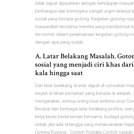
tidak dapat dipisahkan dengan kehidupan masya
berbangsa dan bernegara sangat urgen kiranya b
sosial yang berupa gotong. Kegiatan gotong royon
masyarakat terutama mereka yang membentuk ko
tercermin dalam pelaksanaan kegiatan gotong roy
dengan apa yang sudah
A. Latar Belakang Masalah. Got
sosial yang menjadi ciri khas dar
kala hingga saat
Dari latar belakang di atas dapat di rumuskan m
terjadi di lahan pertanian yang berada di wila
mengatakan, semua orang bisa terkena virus Cor
Berasal dari berbagai latar belakang profesi, w
kerja keras berkesenian bersama. budaya gotong
sekali, jika ada tetangga yang melaksanakan ha
Gotong Royong - Contoh Pustaka Contoh naskah