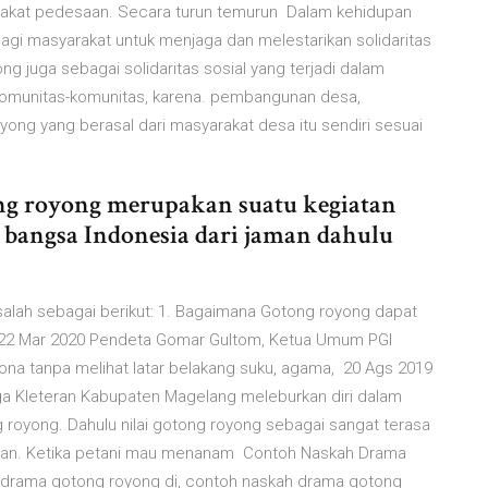
rakat pedesaan. Secara turun temurun Dalam kehidupan
agi masyarakat untuk menjaga dan melestarikan solidaritas
g juga sebagai solidaritas sosial yang terjadi dalam
munitas-komunitas, karena. pembangunan desa,
ong yang berasal dari masyarakat desa itu sendiri sesuai
ong royong merupakan suatu kegiatan
i bangsa Indonesia dari jaman dahulu
asalah sebagai berikut: 1. Bagaimana Gotong royong dapat
yah 22 Mar 2020 Pendeta Gomar Gultom, Ketua Umum PGI
ona tanpa melihat latar belakang suku, agama, 20 Ags 2019
arga Kleteran Kabupaten Magelang meleburkan diri dalam
 royong. Dahulu nilai gotong royong sebagai sangat terasa
jatan. Ketika petani mau menanam Contoh Naskah Drama
 drama gotong royong di, contoh naskah drama gotong