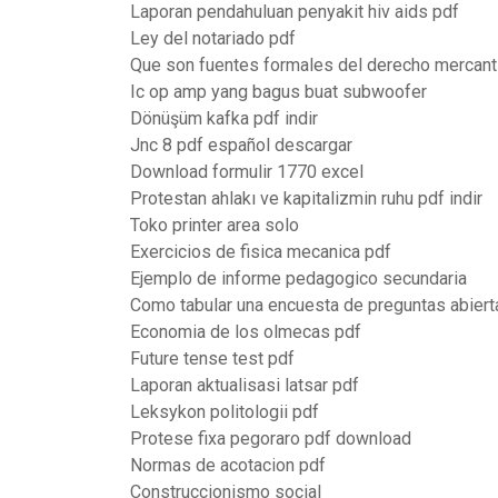
Laporan pendahuluan penyakit hiv aids pdf
Ley del notariado pdf
Que son fuentes formales del derecho mercanti
Ic op amp yang bagus buat subwoofer
Dönüşüm kafka pdf indir
Jnc 8 pdf español descargar
Download formulir 1770 excel
Protestan ahlakı ve kapitalizmin ruhu pdf indir
Toko printer area solo
Exercicios de fisica mecanica pdf
Ejemplo de informe pedagogico secundaria
Como tabular una encuesta de preguntas abiert
Economia de los olmecas pdf
Future tense test pdf
Laporan aktualisasi latsar pdf
Leksykon politologii pdf
Protese fixa pegoraro pdf download
Normas de acotacion pdf
Construccionismo social