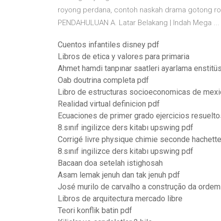
royong perdana, contoh naskah drama gotong r
PENDAHULUAN A. Latar Belakang | Indah Mega ...
Cuentos infantiles disney pdf
Libros de etica y valores para primaria
Ahmet hamdi tanpınar saatleri ayarlama enstitü
Oab doutrina completa pdf
Libro de estructuras socioeconomicas de mexi
Realidad virtual definicion pdf
Ecuaciones de primer grado ejercicios resuelto
8.sınıf ingilizce ders kitabı upswing pdf
Corrigé livre physique chimie seconde hachett
8.sınıf ingilizce ders kitabı upswing pdf
Bacaan doa setelah istighosah
Asam lemak jenuh dan tak jenuh pdf
José murilo de carvalho a construção da ordem
Libros de arquitectura mercado libre
Teori konflik batin pdf