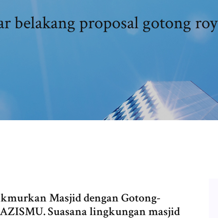
ar belakang proposal gotong ro
murkan Masjid dengan Gotong-
 LAZISMU. Suasana lingkungan masjid