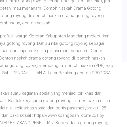
lu nilai gotong royong sebagai sangat terasa sekali, jika
ka petani mau menanam Contoh Naskah Drama Gotong
otong royong di, contoh naskah drama gotong royong
membangun, contoh naskah
g profesi, warga Kleteran Kabupaten Magelang meleburkan
aya gotong royong. Dahulu nilai gotong royong sebagai
elaksanakan hajatan. Ketika petani mau menanam Contoh
Contoh naskah drama gotong royong di, contoh naskah
drama gotong royong membangun, contoh naskah (PDF) Bab
... Bab I PENDAHULUAN A. Latar Belakang contoh PROPOSAL
an suatu kegiatan sosial yang menjadi ciri khas dari
 saat Bentuk kerjasama gotong royong ini merupakan salah
lai-nilai solidaritas sosial dan partisipasi masyarakat 28
 dan bakti sosial : https://www.kosngosan. com/201 by
. LATAR BELAKANG PENELITIAN. Keberadaan gotong royong