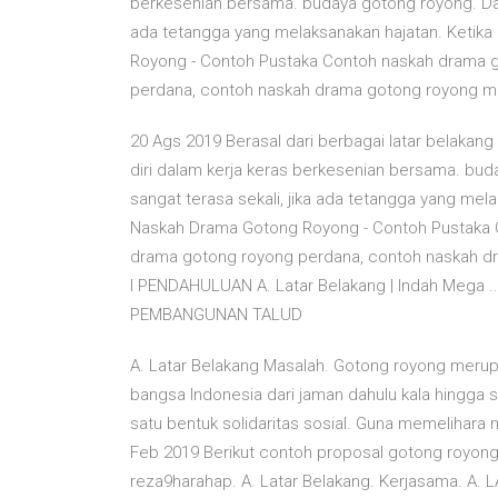
berkesenian bersama. budaya gotong royong. Dahu
ada tetangga yang melaksanakan hajatan. Keti
Royong - Contoh Pustaka Contoh naskah drama g
perdana, contoh naskah drama gotong royong 
20 Ags 2019 Berasal dari berbagai latar belakan
diri dalam kerja keras berkesenian bersama. bud
sangat terasa sekali, jika ada tetangga yang m
Naskah Drama Gotong Royong - Contoh Pustaka 
drama gotong royong perdana, contoh naskah 
I PENDAHULUAN A. Latar Belakang | Indah Mega 
PEMBANGUNAN TALUD
A. Latar Belakang Masalah. Gotong royong merupak
bangsa Indonesia dari jaman dahulu kala hingga
satu bentuk solidaritas sosial. Guna memelihara ni
Feb 2019 Berikut contoh proposal gotong royong
reza9harahap. A. Latar Belakang. Kerjasama. A