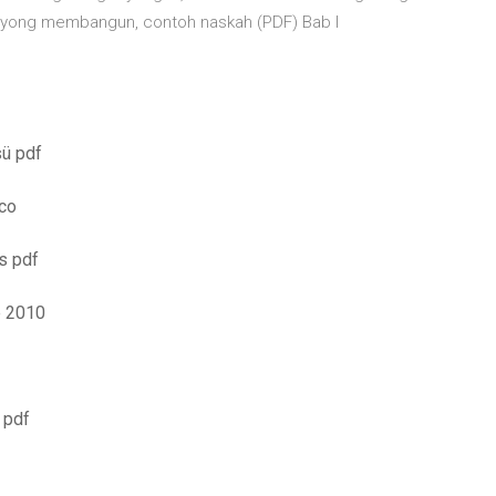
oyong membangun, contoh naskah (PDF) Bab I
sü pdf
co
s pdf
e 2010
 pdf