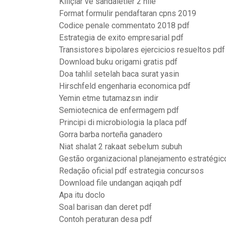
Kiliçlar ve sandaletler 2 hile
Format formulir pendaftaran cpns 2019
Codice penale commentato 2018 pdf
Estrategia de exito empresarial pdf
Transistores bipolares ejercicios resueltos pdf
Download buku origami gratis pdf
Doa tahlil setelah baca surat yasin
Hirschfeld engenharia economica pdf
Yemin etme tutamazsın indir
Semiotecnica de enfermagem pdf
Principi di microbiologia la placa pdf
Gorra barba norteña ganadero
Niat shalat 2 rakaat sebelum subuh
Gestão organizacional planejamento estratégic
Redação oficial pdf estrategia concursos
Download file undangan aqiqah pdf
Apa itu doclo
Soal barisan dan deret pdf
Contoh peraturan desa pdf